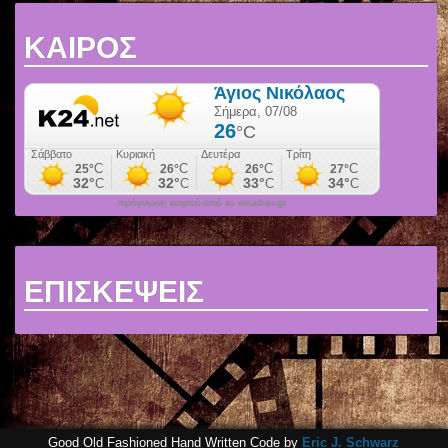
ΚΑΙΡΟΣ
πρόγνωση καιρού από το weather.gr
ΕΠΙΣΚΕΨΕΙΣ
Good Old Fashioned Hand Written Code by
Eric J. Schwarz