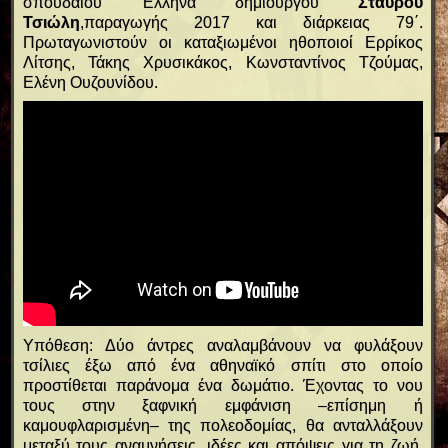
σπουδαίου Έλληνα δημιουργού
Σταύρου
Τσιώλη
,παραγωγής 2017 και διάρκειας 79΄.
Πρωταγωνιστούν οι καταξιωμένοι ηθοποιοί Ερρίκος
Λίτσης, Τάκης Χρυσικάκος, Κωνσταντίνος Τζούμας,
Ελένη Ουζουνίδου.
Υπόθεση: Δύο άντρες αναλαμβάνουν να φυλάξουν
τσίλιες έξω από ένα αθηναϊκό σπίτι στο οποίο
προστίθεται παράνομα ένα δωμάτιο. Έχοντας το νου
τους στην ξαφνική εμφάνιση –επίσημη ή
καμουφλαρισμένη– της πολεοδομίας, θα ανταλλάξουν
μεταξύ τους αναμνήσεις, ιδέες και απόψεις για τη ζωή,