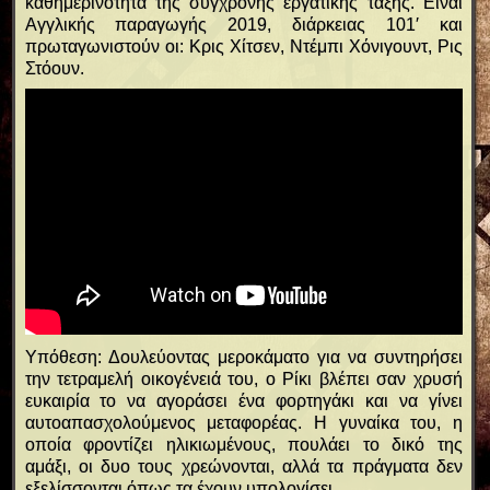
καθημερινότητα της σύγχρονης εργατικής τάξης. Είναι
Αγγλικής παραγωγής 2019, διάρκειας 101′ και
πρωταγωνιστούν οι: Κρις Χίτσεν, Ντέμπι Χόνιγουντ, Ρις
Στόουν.
Υπόθεση: Δουλεύοντας μεροκάματο για να συντηρήσει
την τετραμελή οικογένειά του, ο Ρίκι βλέπει σαν χρυσή
ευκαιρία το να αγοράσει ένα φορτηγάκι και να γίνει
αυτοαπασχολούμενος μεταφορέας. Η γυναίκα του, η
οποία φροντίζει ηλικιωμένους, πουλάει το δικό της
αμάξι, οι δυο τους χρεώνονται, αλλά τα πράγματα δεν
εξελίσσονται όπως τα έχουν υπολογίσει…