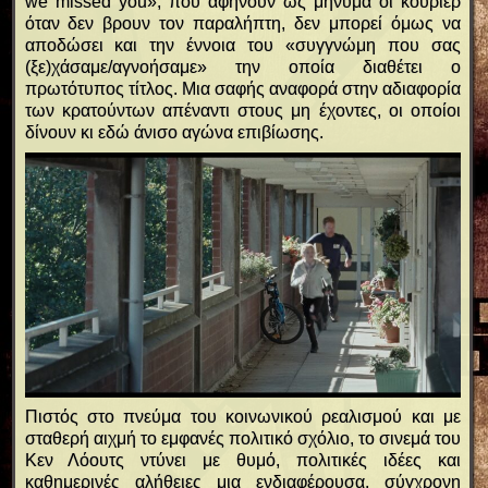
we missed you», που αφήνουν ως μήνυμα οι κούριερ
όταν δεν βρουν τον παραλήπτη, δεν μπορεί όμως να
αποδώσει και την έννοια του «συγγνώμη που σας
(ξε)χάσαμε/αγνοήσαμε» την οποία διαθέτει ο
πρωτότυπος τίτλος. Μια σαφής αναφορά στην αδιαφορία
των κρατούντων απέναντι στους μη έχοντες, οι οποίοι
δίνουν κι εδώ άνισο αγώνα επιβίωσης.
Πιστός στο πνεύμα του κοινωνικού ρεαλισμού και με
σταθερή αιχμή το εμφανές πολιτικό σχόλιο, το σινεμά του
Κεν Λόουτς ντύνει με θυμό, πολιτικές ιδέες και
καθημερινές αλήθειες μια ενδιαφέρουσα, σύγχρονη