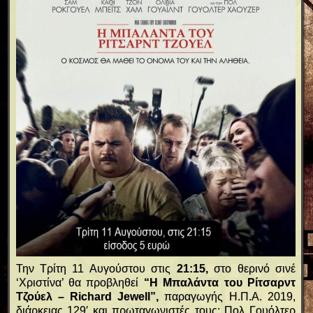
Την Τρίτη 11 Αυγούστου στις
21:15,
στο θερινό σινέ
‘Χριστίνα’ θα προβληθεί
“
Η Μπαλάντα του Ρίτσαρντ
Τζούελ – Richard Jewell”,
παραγωγής Η.Π.Α. 2019,
διάρκειας 129′ και πρωταγωνιστές τους: Πολ Γουόλτερ