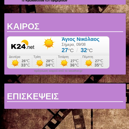
Τα
πρωτοσέλιδα
των
εφημερίδων
ΚΑΙΡΟΣ
πρόγνωση καιρού από το weather.gr
ΕΠΙΣΚΕΨΕΙΣ