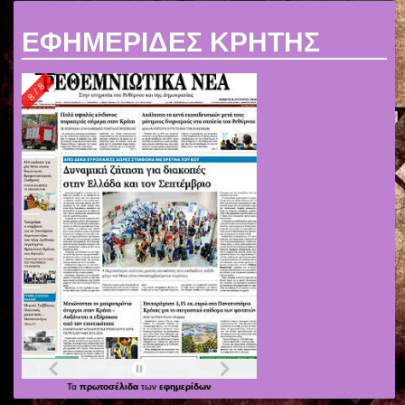
ΕΦΗΜΕΡΙΔΕΣ ΚΡΗΤΗΣ
Τα
πρωτοσέλιδα
των
εφημερίδων