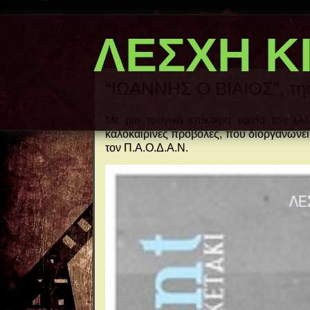
ΛΕΣΧΗ Κ
“ΙΩΑΝΝΗΣ Ο ΒΙΑΙΟΣ”, τη
Με μια τραγικά επίκαιρη ταινία του ελλ
καλοκαιρινές προβολές, που διοργανώνει
τον Π.Α.Ο.Δ.Α.Ν.