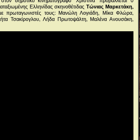
 στον δημοτικό κινηματογράφο ‘Χριστίνα’ προβάλλεται 0
καταξιωμένης Ελληνίδας σκηνοθέτιδας
Τώνιας Μαρκετάκη,
 με πρωταγωνιστές τους: Μανώλη Λογιάδη, Μίκα Φλώρα,
κήτα Τσακίρογλου, Λήδα Πρωτοψάλτη, Μαλένα Ανουσάκη,