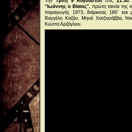
Την
Τρίτη 9 Αυγούστου
στις
21:30
,
“Ιωάννης ο Βίαιος”,
πρώτη ταινία της 
παραγωγής 1973, διάρκειας 180΄ και
Βαγγέλη Καζάν, Μηνά Χατζησάββα, Νι
Κώστα Αρζόγλου.