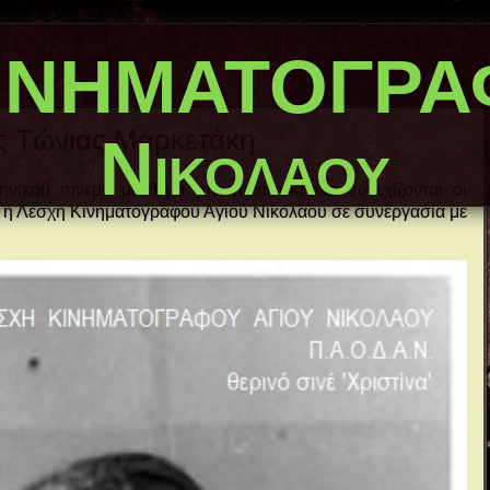
ΙΝΗΜΑΤΟΓΡΑΦ
ς Τώνιας Μαρκετάκη
Νικολάου
ηνικού σινεμά με θέμα την γυναικοκτονία συνεχίζονται οι
 η Λέσχη Κινηματογράφου Αγίου Νικολάου σε συνεργασία με