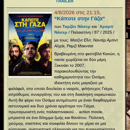
TRAILER
4/8/2026 στις 21:15,
“Κάποτε στην Γάζα”
των
Ταρζάν Νάσερ
και
΄Αραμπ
Νάσερ
/ Παλαιστίνη / 87΄/ 2025 /
με τους:
Ματζντ Εΐντ, Ναντέρ Αμπντ
Αλχάι, Ραμζί Μακντίσι
Βραβευμένη στο φεστιβλά Κανών, η
ταινία χωρίζεται σε δύο μέρη.
Ξεκινάει το 2007,
παρακολουθώντας την
καθημερινότητα του Οσάμα,
ιδιοκτήτη ενός μαγαζιού με
φαλάφελ, στο οποίο δουλεύει ο νεαρός, φιλήσυχος Γιάχια,
απρόθυμος συνεργάτης του και στη διακίνηση ναρκωτικών.
Αυτή θα φέρει τον Οσάμα αντιμέτωπο με έναν διεφθαρμένο
αστυνομικό και δυο χρόνια αργότερα τον Γιάχια,
πρωταγωνιστή ενός παλαιστινιακού… action movie,
μπροστά σε ένα δίλημμα ζωής και θανάτου. Πολιτική,
χιούμορ, σασπένς και σινεφιλία δίνουν τα χέρια σε μια
εύστροφη, ανατρεπτική αλληγορία για την πραγματικότητα