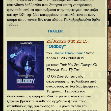
επικίνδυνο λαβύρινθο που ξεπερνά και τη νοσηρότερη
φαντασία, ενώ τα όρια ανάμεσα στην περιέργεια, τον φόβο
και την έλξη της βίας καταρρέουν, αποκαλύπτοντας έναν
κόσμο όπου κανείς δεν είναι αθώος. Πολυβραβευμένο θρίλε
τρόμου.
TRAILER
25/8/2026 στις 21:15,
“Oldboy”
του
Παρκ Τσαν-Γουκ
/ Νότια
Κορέα / 120΄/ 2003 /Κ19
με τους:
Τσόι Μιν Σικ, Γκανγκ Χίε-
Τζουνγκ, Γιου Τζι-Ταέ
O Oh Dae-Su, ευτυχής
οικογενειάρχης, φυλακίζεται από
αγνώστους σε ένα διαμέρισμα για
15 χρόνια. Η γυναίκα του
δολοφονείται, η κόρη του δίνεται για υιοθεσία και όταν
ξαφνικά βρίσκεται ελεύθερος αρχίζει να ψάχνει τους
υπεύθυνους της φυλάκισης του με μόνο σκοπό την