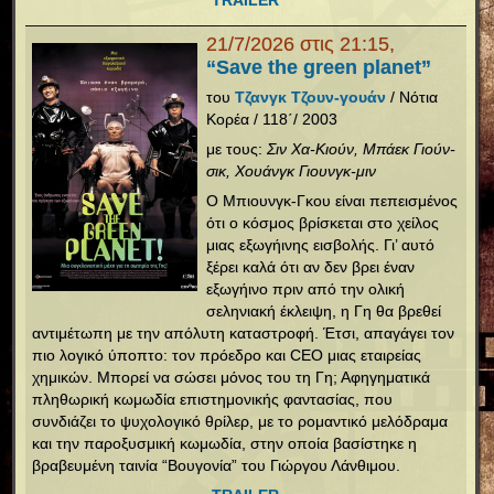
TRAILER
21/7/2026 στις 21:15,
“Save the green planet”
του
Τζανγκ Τζουν-γουάν
/ Νότια
Κορέα / 118΄/ 2003
με τους:
Σιν Χα-Κιούν, Μπάεκ Γιούν-
σικ, Χουάνγκ Γιουνγκ-μιν
Ο Μπιουνγκ-Γκου είναι πεπεισμένος
ότι ο κόσμος βρίσκεται στο χείλος
μιας εξωγήινης εισβολής. Γι’ αυτό
ξέρει καλά ότι αν δεν βρει έναν
εξωγήινο πριν από την ολική
σεληνιακή έκλειψη, η Γη θα βρεθεί
αντιμέτωπη με την απόλυτη καταστροφή. Έτσι, απαγάγει τον
πιο λογικό ύποπτο: τον πρόεδρο και CEO μιας εταιρείας
χημικών. Μπορεί να σώσει μόνος του τη Γη; Αφηγηματικά
πληθωρική κωμωδία επιστημονικής φαντασίας, που
συνδιάζει το ψυχολογικό θρίλερ, με το ρομαντικό μελόδραμα
και την παροξυσμική κωμωδία, στην οποία βασίστηκε η
βραβευμένη ταινία “Βουγονία” του Γιώργου Λάνθιμου.