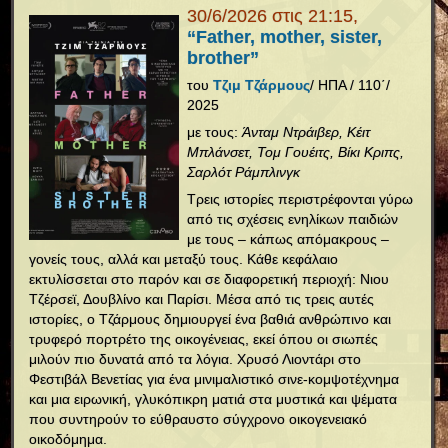
30/6/2026 στις 21:15,
“Father, mother, sister,
brother”
του
Τζιμ Τζάρμους
/ ΗΠΑ / 110΄/
2025
με τους:
Άνταμ Ντράιβερ, Κέιτ
Μπλάνσετ, Τομ Γουέιτς, Βίκι Κριπς,
Σαρλότ Ράμπλινγκ
Τρεις ιστορίες περιστρέφονται γύρω
από τις σχέσεις ενηλίκων παιδιών
με τους – κάπως απόμακρους –
γονείς τους, αλλά και μεταξύ τους. Κάθε κεφάλαιο
εκτυλίσσεται στο παρόν και σε διαφορετική περιοχή: Νιου
Τζέρσεϊ, Δουβλίνο και Παρίσι. Μέσα από τις τρεις αυτές
ιστορίες, ο Τζάρμους δημιουργεί ένα βαθιά ανθρώπινο και
τρυφερό πορτρέτο της οικογένειας, εκεί όπου οι σιωπές
μιλούν πιο δυνατά από τα λόγια. Χρυσό Λιοντάρι στο
Φεστιβάλ Βενετίας για ένα μινιμαλιστικό σινε-κομψοτέχνημα
και μια ειρωνική, γλυκόπικρη ματιά στα μυστικά και ψέματα
που συντηρούν το εύθραυστο σύγχρονο οικογενειακό
οικοδόμημα.