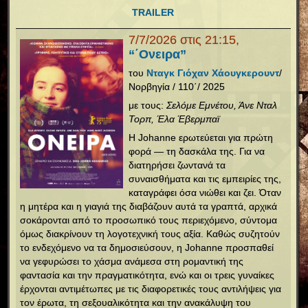
TRAILER
7/7/2026 στις 21:15,
“΄Ονειρα”
του
Νταγκ Γιόχαν Χάουγκερουντ
/
Νορβηγία / 110΄/ 2025
με τους:
Σελόμε Εμνέτου, Άνε Νταλ
Τορπ, Έλα Έβερμπαϊ
Η Johanne ερωτεύεται για πρώτη
φορά — τη δασκάλα της. Για να
διατηρήσει ζωντανά τα
συναισθήματα και τις εμπειρίες της,
καταγράφει όσα νιώθει και ζει. Όταν
η μητέρα και η γιαγιά της διαβάζουν αυτά τα γραπτά, αρχικά
σοκάρονται από το προσωπικό τους περιεχόμενο, σύντομα
όμως διακρίνουν τη λογοτεχνική τους αξία. Καθώς συζητούν
το ενδεχόμενο να τα δημοσιεύσουν, η Johanne προσπαθεί
να γεφυρώσει το χάσμα ανάμεσα στη ρομαντική της
φαντασία και την πραγματικότητα, ενώ και οι τρεις γυναίκες
έρχονται αντιμέτωπες με τις διαφορετικές τους αντιλήψεις για
τον έρωτα, τη σεξουαλικότητα και την ανακάλυψη του