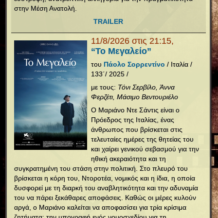
στην Μέση Ανατολή.
TRAILER
11/8/2026 στις 21:15,
“Το Μεγαλείο”
του
Πάολο Σορρεντίνο
/ Ιταλία /
133΄/ 2025 /
με τους:
Τόνι Σερβίλο, Άννα
Φερζέτι, Μάσιμο Βεντουριέλο
Ο Μαριάνο Ντε Σάντις είναι ο
Πρόεδρος της Ιταλίας, ένας
άνθρωπος που βρίσκεται στις
τελευταίες ημέρες της θητείας του
και χαίρει γενικού σεβασμού για την
ηθική ακεραιότητα και τη
συγκρατημένη του στάση στην πολιτική. Στο πλευρό του
βρίσκεται η κόρη του, Ντοροτέα, νομικός και η ίδια, η οποία
δυσφορεί με τη διαρκή του αναβλητικότητα και την αδυναμία
του να πάρει ξεκάθαρες αποφάσεις. Καθώς οι μέρες κυλούν
αργά, ο Μαριάνο καλείται να αποφασίσει για τρία κρίσιμα
ζητήματα: την υπογραφή ενός νομοσχεδίου για τη