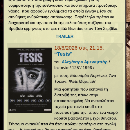
νομιμοποίηση της ευθανασίας και δύο αιτήματα προεδρικής
χάρης, που αφορούν εγκλήματα τα οποία έγιναν μέσα σε
συνθήκες ανθρώπινης απόγνωσης. Παράλληλα πρέπει να
διαχειριστεί και την απιστία της εκλιπούσας συζύγου του.
Βραβείο ερμηνείας στο φεστιβάλ Βενετίας στον Τόνι Σερβίλο.
TRAILER
18/8/2026 στις 21:15,
“Tesis”
του
Αλεχάντρο Αμεναμπάρ
/
Ισπανία / 125΄/ 1996 /
με τους:
Εδουάρδο Νοριέγκα, Άνα
Τόρεντ, Φέλε Μαρτίνεθ
Μια φοιτήτρια που εκπονεί τη
διατριβή της πάνω στην
οπτικοποιημένη βία ανακαλύπτει
τυχαία μια ταινία snuff στο
πανεπιστήμιό της, όπου ένα νεαρό
κορίτσι βασανίζεται μέχρι θανάτου.
Σύντομα ανακαλύπτει ότι ήταν πρώην φοιτήτρια στη σχολή
της… Η έρευνά της θα την παρασύρει σε έναν θανάσιμα