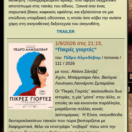
εκδίκηση. Πολυβραβευμένο θρίλερ, που άφησε διαχρονικό
αποτύπωμα στις ταινίες του είδους. Ξεκινά σαν ένας
σαρωτικά βίαιος καφκικός εφιάλτης και εξελίσσεται σε μια
επώδυνη υπαρξιακή οδύσσεια, η οποία όσο κόβει την ανάσα
χάρη στη σκηνοθετική δεξιοτεχνία του σκηνοθέτη.
TRAILER
1/9/2026 στις 21:15,
“Πικρές γιορτές”
του
Πέδρο Αλμοδόβαρ
/ Ισπανία /
111΄/ 2026
με τους:
Αϊτάνα Σάντζεζ
Χιχόν, Μπάρμπαρα Λένι, Βικτόρια
Λουένγκο,Λεονάρντο Σμπαράλια
Οι “Πικρές Γιορτές” ακολουθούν δυο
ιστορίες, η μία “μέσα” στην άλλη, οι
οποίες αν και κινούνται παράλληλα,
μοιράζονται πολλές κοινές
λεπτομέρειες: Η Έλσα, σκηνοθέτιδα
δευτεροκλασάτων ταινιών που τώρα βιοπορίζεται με
διαφημιστικά, θέλει να επιστρέψει “σοβαρά” πίσω από την