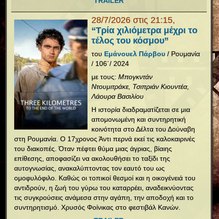
TRAILER
28/7/2026 στις 21:15,
“Τρία χιλιόμετρα μέχρι το
τέλος του κόσμου”
του
Εμάνουελ Πάρβου
/ Ρουμανία
/ 106΄/ 2024
με τους:
Μπογκντάν
Ντουμιτράκε, Τσιπριάν Κιουντέα,
Λάουρα Βασιλίου
Η ιστορία διαδραματίζεται σε μια
απομονωμένη και συντηρητική
κοινότητα στο Δέλτα του Δούναβη
στη Ρουμανία. Ο 17χρονος Άντι περνά εκεί τις καλοκαιρινές
του διακοπές. Όταν πέφτει θύμα μιας άγριας, βίαιης
επίθεσης, αποφασίζει να ακολουθήσει το ταξίδι της
αυτογνωσίας, ανακαλύπτοντας τον εαυτό του ως
ομοφυλόφιλο. Καθώς οι τοπικοί θεσμοί και η οικογένειά του
αντιδρούν, η ζωή του γύρω του καταρρέει, αναδεικνύοντας
τις συγκρούσεις ανάμεσα στην αγάπη, την αποδοχή και το
συντηρητισμό. Χρυσός Φοίνικας στο φεστιβάλ Κανών.