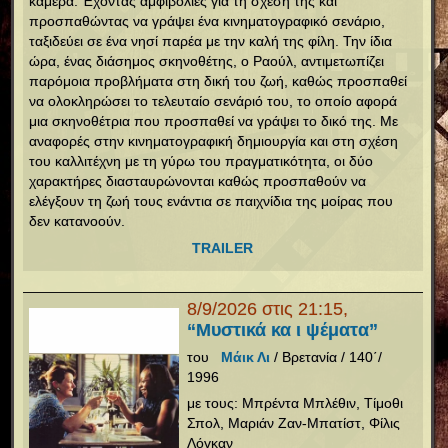
κάμερα. Έχοντας αμφιβολίες για τη σχέση της και
προσπαθώντας να γράψει ένα κινηματογραφικό σενάριο,
ταξιδεύει σε ένα νησί παρέα με την καλή της φίλη. Την ίδια
ώρα, ένας διάσημος σκηνοθέτης, ο Ραούλ, αντιμετωπίζει
παρόμοια προβλήματα στη δική του ζωή, καθώς προσπαθεί
να ολοκληρώσει το τελευταίο σενάριό του, το οποίο αφορά
μια σκηνοθέτρια που προσπαθεί να γράψει το δικό της. Με
αναφορές στην κινηματογραφική δημιουργία και στη σχέση
του καλλιτέχνη με τη γύρω του πραγματικότητα, οι δύο
χαρακτήρες διασταυρώνονται καθώς προσπαθούν να
ελέγξουν τη ζωή τους ενάντια σε παιχνίδια της μοίρας που
δεν κατανοούν.
TRAILER
8/9/2026 στις 21:15,
“Μυστικά κα ι ψέματα”
του
Μάικ Λι
/ Βρετανία / 140΄/
1996
με τους: Μπρέντα Μπλέθιν, Τίμοθι
Σπολ, Μαριάν Ζαν-Μπατίστ, Φίλις
Λόγκαν