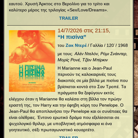
εαυτού. Χρυσή Άρκτος στο Βερολίνο για το τρίτο και
καλύτερο μέρος της τριλογίας «Sex/Love/Dreams».
TRAILER
14/7/2026 στις 21:15,
“Η πισίνα”
του
Ζακ Ντερέ
/ Γαλλία / 120΄/ 1968
με τους:
Αλέν Ντελόν, Ρόμι Σνάιντερ,
Μορίς Ρονέ, Τζέιν Μπίρκιν
Η Marianne και ο Jean-Paul
περνούν τις καλοκαιρινές τους
διακοπές σε μία βίλλα με πισίνα που
βρίσκεται κοντά στο Σαν Τροπέ. Τα
πράγματα θα ξεφύγουν εκτός
ελέγχου όταν η Marianne θα καλέσει στη βίλλα τον πρώην
εραστή της, τον Harry και την έφηβη κόρη του Penelope. Ο
Jean-Paul θα αποπλανήσει την Penelope και οι συνέπειες θα
είναι ολέθριες. Έντονο ερωτικό δράμα που εξελίσσεται σε
ψυχολογικό θρίλερ, με υποβλητική ατμόσφαιρα κι ένα
γοητευτικό, σέξι πρωταγωνιστικό κουαρτέτο.