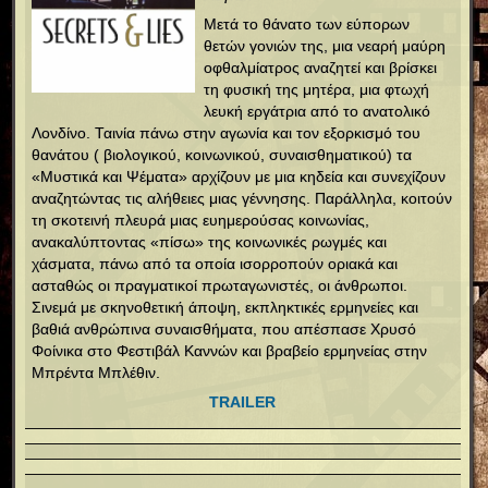
Μετά το θάνατο των εύπορων
θετών γονιών της, μια νεαρή μαύρη
οφθαλμίατρος αναζητεί και βρίσκει
τη φυσική της μητέρα, μια φτωχή
λευκή εργάτρια από το ανατολικό
Λονδίνο. Ταινία πάνω στην αγωνία και τον εξορκισμό του
θανάτου ( βιολογικού, κοινωνικού, συναισθηματικού) τα
«Μυστικά και Ψέματα» αρχίζουν με μια κηδεία και συνεχίζουν
αναζητώντας τις αλήθειες μιας γέννησης. Παράλληλα, κοιτούν
τη σκοτεινή πλευρά μιας ευημερούσας κοινωνίας,
ανακαλύπτοντας «πίσω» της κοινωνικές ρωγμές και
χάσματα, πάνω από τα οποία ισορροπούν οριακά και
ασταθώς οι πραγματικοί πρωταγωνιστές, οι άνθρωποι.
Σινεμά με σκηνοθετική άποψη, εκπληκτικές ερμηνείες και
βαθιά ανθρώπινα συναισθήματα, που απέσπασε Χρυσό
Φοίνικα στο Φεστιβάλ Καννών και βραβείο ερμηνείας στην
Μπρέντα Μπλέθιν.
TRAILER