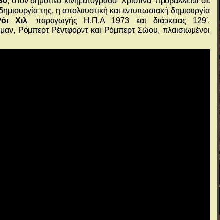
30
, στον δημοτικό κινηματογράφο ‘Χριστίνα’ προβάλλεται σε
 δημιουργία της, η απολαυστική και εντυπωσιακή δημιουργία
Ρόι Χιλ
, παραγωγής Η.Π.Α 1973 και διάρκειας 129′.
μαν, Ρόμπερτ Ρέντφορντ και Ρόμπερτ Σώου, πλαισιωμένοι