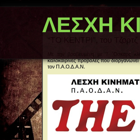
ΛΕΣΧΗ Κ
“ΤΟ ΚΕΝΤΡΙ”, του Τζορτζ 
Με την βραβευμένη με 7 ΄Οσκαρς κλ
καλοκαιρινές προβολές που διοργανώνει
τον Π.Α.Ο.Δ.Α.Ν.