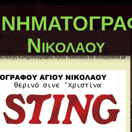
ΙΝΗΜΑΤΟΓΡΑΦ
Ρόι Χιλ
Νικολάου
ασική ταινία
«Το Κεντρί – The Sting»
συνεχίζονται οι
 η Λέσχη Κινηματογράφου Αγίου Νικολάου σε συνεργασία με