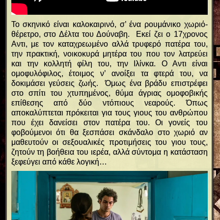
Το σκηνικό είναι καλοκαιρινό, σ’ ένα ρουμάνικο χωριό-
θέρετρο, στο Δέλτα του Δούναβη. Εκεί ζει ο 17χρονος
Αντι, με τον καταχρεωμένο αλλά τρυφερό πατέρα του,
την πρακτική, νοικοκυρά μητέρα του που τον λατρεύει
και την κολλητή φίλη του, την Ιλίνκα. Ο Αντι είναι
ομοφυλόφιλος, έτοιμος ν’ ανοίξει τα φτερά του, να
δοκιμάσει γεύσεις ζωής. Όμως ένα βράδυ επιστρέφει
στο σπίτι του χτυπημένος, θύμα άγριας ομοφοβικής
επίθεσης από δύο ντόπιους νεαρούς. Όπως
αποκαλύπτεται πρόκειται για τους γιους του ανθρώπου
που έχει δανείσει στον πατέρα του. Οι γονείς του
φοβούμενοι ότι θα ξεσπάσει σκάνδαλο στο χωριό αν
μαθευτούν οι σεξουαλικές προτιμήσεις του γιου τους,
ζητούν τη βοήθεια του ιερέα, αλλά σύντομα η κατάσταση
ξεφεύγει από κάθε λογική…