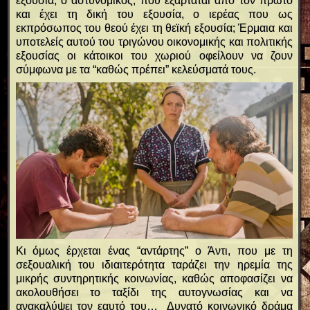
εξουσία, ο αστυνομικός, που εξαρτάται από τον πρώτο
και έχει τη δική του εξουσία, ο ιερέας που ως
εκπρόσωπος του θεού έχει τη θεϊκή εξουσία; Έρμαια και
υποτελείς αυτού του τριγώνου οικονομικής και πολιτικής
εξουσίας οι κάτοικοι του χωριού οφείλουν να ζουν
σύμφωνα με τα “καθώς πρέπει” κελεύσματά τους.
Κι όμως έρχεται ένας “αντάρτης” ο Άντι, που με τη
σεξουαλική του ιδιαιτερότητα ταράζει την ηρεμία της
μικρής συντηρητικής κοινωνίας, καθώς αποφασίζει να
ακολουθήσει το ταξίδι της αυτογνωσίας και να
ανακαλύψει τον εαυτό του… Δυνατό κοινωνικό δράμα