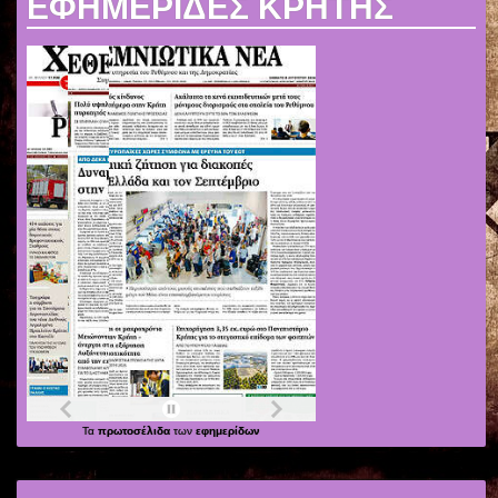
ΕΦΗΜΕΡΙΔΕΣ ΚΡΗΤΗΣ
Τα
πρωτοσέλιδα
των
εφημερίδων