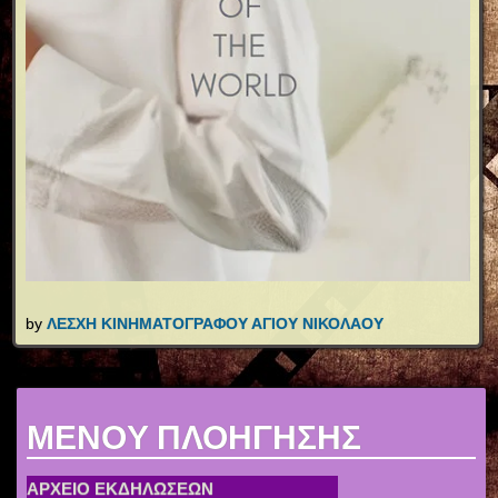
ΑΡΧΙΚΗ
ΠΡΟΓΡΑΜΜΑ
ΕΤΗΣΙΕΣ ΠΡΟΒΟΛΕΣ
ΑΡΧΕΙΟ ΠΡΟΒΟΛΩΝ
ΘΕΡΙΝΟ ΣΙΝΕΜΑ
by
ΛΕΣΧΗ ΚΙΝΗΜΑΤΟΓΡΑΦΟΥ ΑΓΙΟΥ ΝΙΚΟΛΑΟΥ
ΑΡΧΕΙΟ ΕΚΔΗΛΩΣΕΩΝ
ΣΥΛΛΟΓΟΣ
ΣΥΝΔΕΣΜΟΙ
ΑΦΙΣΕΣ
MENOY ΠΛΟΗΓΗΣΗΣ
ΧΟΡΗΓΟΙ
ΕΠΙΚΟΙΝΩΝΙΑ