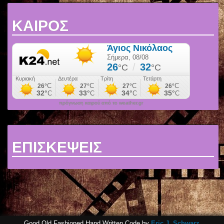
ΚΑΙΡΟΣ
πρόγνωση καιρού από το weather.gr
ΕΠΙΣΚΕΨΕΙΣ
Good Old Fashioned Hand Written Code by
Eric J. Schwarz