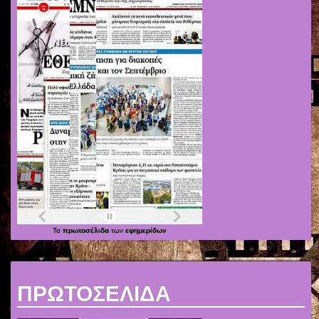
Τα
πρωτοσέλιδα
των
εφημερίδων
ΠΡΩΤΟΣΕΛΙΔΑ