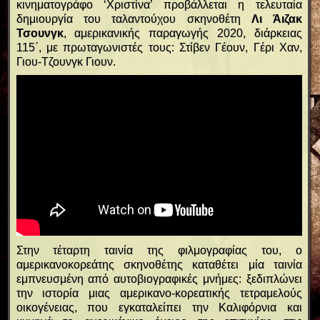
κινηματογράφο ‘Χριστίνα’ προβάλλεται η τελευταία
δημιουργία του ταλαντούχου σκηνοθέτη
Λι Άιζακ
Τσουνγκ
, αμερικανικής παραγωγής 2020, διάρκειας
115΄, με πρωταγωνιστές τους: Στίβεν Γέουν, Γέρι Χαν,
Γιου-Τζουνγκ Γιουν.
Στην τέταρτη ταινία της φιλμογραφίας του, ο
αμερικανοκορεάτης σκηνοθέτης καταθέτει μία ταινία
εμπνευσμένη από αυτοβιογραφικές μνήμες: ξεδιπλώνει
την ιστορία μιας αμερικανο-κορεατικής τετραμελούς
οικογένειας, που εγκαταλείπει την Καλιφόρνια και