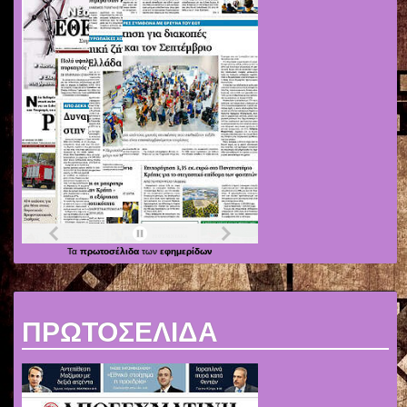
Τα
πρωτοσέλιδα
των
εφημερίδων
ΠΡΩΤΟΣΕΛΙΔΑ