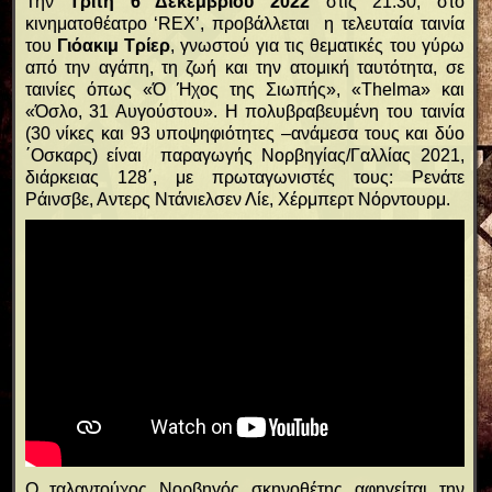
Την
Τρίτη 6 Δεκεμβρίου 2022
στις 21:30, στο
κινηματοθέατρο ‘RΕΧ’, προβάλλεται η τελευταία ταινία
του
Γιόακιμ Τρίερ
, γνωστού για τις θεματικές του γύρω
από την αγάπη, τη ζωή και την ατομική ταυτότητα, σε
ταινίες όπως «Ό Ήχος της Σιωπής», «Thelma» και
«Όσλο, 31 Αυγούστου». Η πολυβραβευμένη του ταινία
(30 νίκες και 93 υποψηφιότητες –ανάμεσα τους και δύο
΄Οσκαρς) είναι παραγωγής Νορβηγίας/Γαλλίας 2021,
διάρκειας 128΄, με πρωταγωνιστές τους: Ρενάτε
Ράινσβε, Αντερς Ντάνιελσεν Λίε, Χέρμπερτ Νόρντουρμ.
Ο ταλαντούχος Νορβηγός σκηνοθέτης αφηγείται την