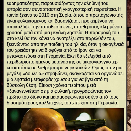
ευρηματικότητα, παρουσιάζοντας την αληθινή του
ιστορία σαν συναρπαστική γκανγκστερική περιπέτεια. Η
ταινία ξεκινά το 2010 στη Συρία, όπου ο πρωταγωνιστής
είναι φυλακισμένος και βασανίζεται, προκειμένου να
αποκαλύψει την τοποθεσία ενός αποθέματος κλεμμένου
χρυσού μετά από μια μεγάλη ληστεία. Η παραμονή του
στο κελί θα τον κάνει να ανατρέξει στο παρελθόν του,
ξεκινώντας από την παιδική του ηλικία, όταν η οικογένειά
του χρειάστηκε να διαφύγει από το Ιράν και να
μεταναστεύσει στη Γερμανία. Εκεί θα εξελιχθεί από
περιθωριοποιημένος μετανάστης σε μικρογκάνγκστερ
και κατόπιν σε λαθρέμπορο ναρκωτικών. Όμως όταν μια
μεγάλη «δουλειά» στραβώνει, αναγκάζεται να οργανώσει
μια ληστεία μεταφοράς χρυσού για να βγει από τη
δύσκολη θέση. Είκοσι χρόνια περίπου μετά
«ξαναγεννιέται» σε μια φυλακή, ηχογραφώντας τον
πρώτο του δίσκο και μεταμορφώνεται σε ένα από τους
διασημότερους καλλιτέχνες του χιπ-χοπ στη Γερμανία.