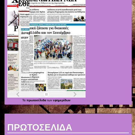
Τα
πρωτοσέλιδα
των
εφημερίδων
ΠΡΩΤΟΣΕΛΙΔΑ