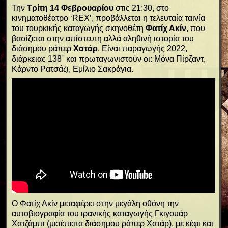
Την
Τρίτη 14 Φεβρουαρίου
στις 21:30, στο
κινηματοθέατρο ‘RΕΧ’, προβάλλεται η τελευταία ταινία
του τουρκικής καταγωγής σκηνοθέτη
Φατίχ Ακίν
, που
βασίζεται στην απίστευτη αλλά αληθινή ιστορία του
διάσημου ράπερ
Χατάρ
. Είναι παραγωγής 2022,
διάρκειας 138΄ και πρωταγωνιστούν οι: Μόνα Πίρζαντ,
Κάρντο Ρατσάζι, Εμίλιο Σακράγια.
Ο Φατίχ Ακίν μεταφέρει στην μεγάλη οθόνη την
αυτοβιογραφία του ιρανικής καταγωγής Γκιγουάρ
Χατζάμπι (μετέπειτα διάσημου ράπερ Χατάρ), με κέφι και