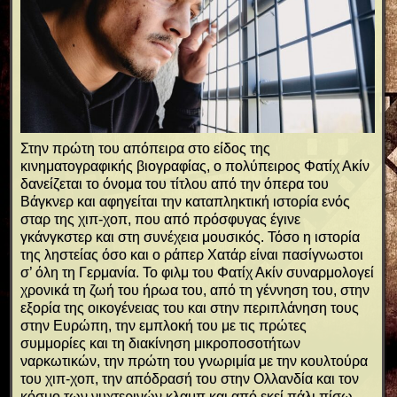
Στην πρώτη του απόπειρα στο είδος της
κινηματογραφικής βιογραφίας, ο πολύπειρος Φατίχ Ακίν
δανείζεται το όνομα του τίτλου από την όπερα του
Βάγκνερ και αφηγείται την καταπληκτική ιστορία ενός
σταρ της χιπ-χοπ, που από πρόσφυγας έγινε
γκάνγκστερ και στη συνέχεια μουσικός. Τόσο η ιστορία
της ληστείας όσο και ο ράπερ Χατάρ είναι πασίγνωστοι
σ’ όλη τη Γερμανία. Το φιλμ του Φατίχ Ακίν συναρμολογεί
χρονικά τη ζωή του ήρωα του, από τη γέννηση του, στην
εξορία της οικογένειας του και στην περιπλάνηση τους
στην Ευρώπη, την εμπλοκή του με τις πρώτες
συμμορίες και τη διακίνηση μικροποσοτήτων
ναρκωτικών, την πρώτη του γνωριμία με την κουλτούρα
του χιπ-χοπ, την απόδρασή του στην Ολλανδία και τον
κόσμο των νυχτερινών κλαμπ και από εκεί πάλι πίσω