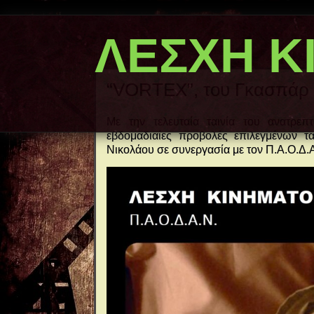
ΛΕΣΧΗ Κ
“VORTEX”, του Γκασπάρ
Με την τελευταία ταινία του ανατρε
εβδομαδιαίες προβολές επιλεγμένων τ
Νικολάου σε συνεργασία με τον Π.Α.Ο.Δ.