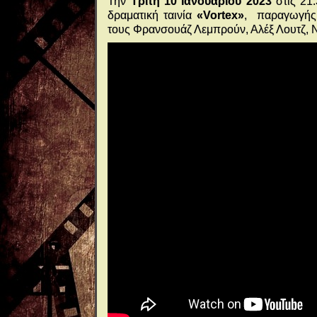
Την
Τρίτη 10 Ιανουαρίου 2023
στις 21:
δραματική ταινία
«Vortex»
, παραγωγής 
τους Φρανσουάζ Λεμπρούν, Αλέξ Λουτζ, Ν