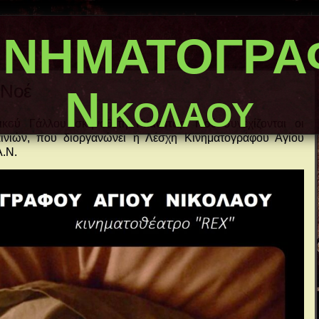
ΙΝΗΜΑΤΟΓΡΑΦ
 Νοέ
Νικολάου
πτικού Γάλλου σκηνοθέτη
Γκασπάρ Νοέ
συνεχίζονται οι
αινιών, που διοργανώνει η Λέσχη Κινηματογράφου Αγίου
Α.Ν.