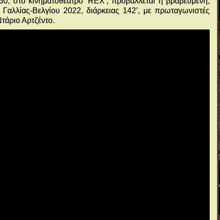
30, στο κινηματοθέατρο ‘RΕΧ’, προβάλλεται η βραβευμένη,
Γαλλίας-Βελγίου 2022, διάρκειας 142’, με πρωταγωνιστές
τάριο Αρτζέντο.