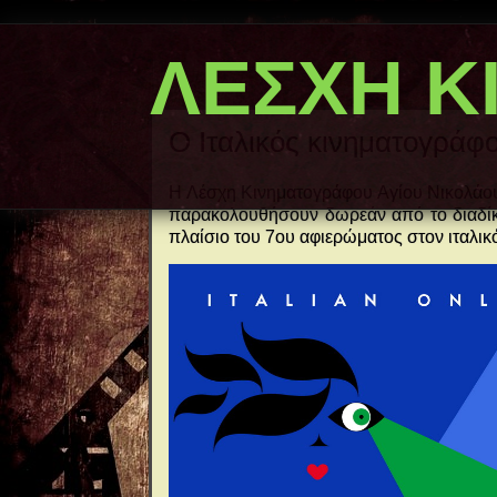
ΛΕΣΧΗ Κ
Ο Ιταλικός κινηματογράφος
Η Λέσχη Κινηματογράφου Αγίου Νικολάου
παρακολουθήσουν δωρεάν από το διαδίκτυ
πλαίσιο του 7ου αφιερώματος στον ιταλι