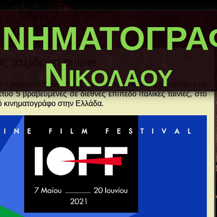
ΙΝΗΜΑΤΟΓΡΑΦ
 ταξιδεύει online
Νικολάου
 προσκαλεί τους φίλους του σύγχρονου κινηματογράφου να
ο 5 βραβευμένες σε διεθνές επίπεδο ιταλικές ταινίες, στο
κό κινηματογράφο στην Ελλάδα.