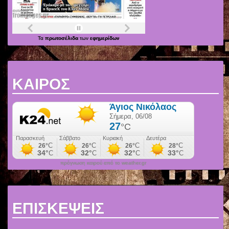
Τα
πρωτοσέλιδα
των
εφημερίδων
ΚΑΙΡΟΣ
πρόγνωση καιρού από το weather.gr
ΕΠΙΣΚΕΨΕΙΣ