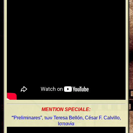
MENTION SPECIALE:
“
Preliminares”, των Teresa Bellón, César F. Calvillo,
Ισπανία