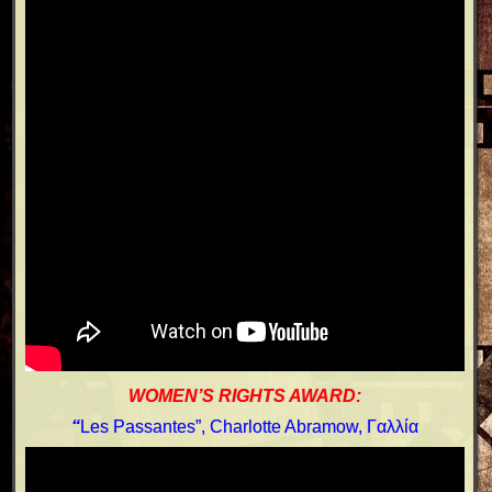
WOMEN’S RIGHTS AWARD:
“
Les Passantes”, Charlotte Abramow, Γαλλία