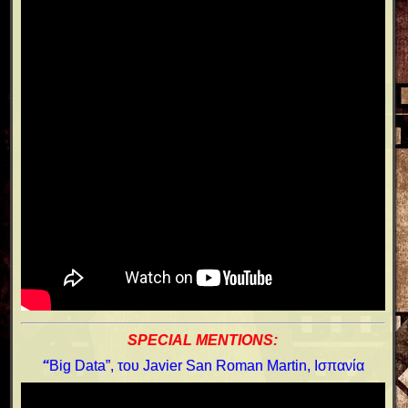
SPECIAL MENTIONS:
“
Big Data”, του Javier San Roman Martin, Ισπανία