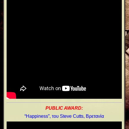
PUBLIC AWARD:
“Happiness”, του Steve Cutts, Βρετανία