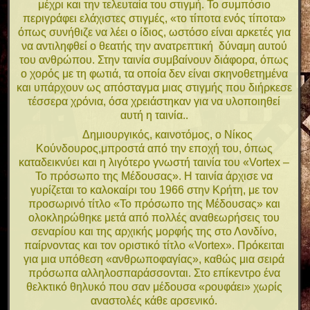
μέχρι και την τελευταία του στιγμή. Το συμπόσιο
περιγράφει ελάχιστες στιγμές, «το τίποτα ενός τίποτα»
όπως συνήθιζε να λέει ο ίδιος, ωστόσο είναι αρκετές για
να αντιληφθεί ο θεατής την ανατρεπτική δύναμη αυτού
του ανθρώπου. Στην ταινία συμβαίνουν διάφορα, όπως
ο χορός με τη φωτιά, τα οποία δεν είναι σκηνοθετημένα
και υπάρχουν ως απόσταγμα μιας στιγμής που διήρκεσε
τέσσερα χρόνια, όσα χρειάστηκαν για να υλοποιηθεί
αυτή η ταινία..
Δημιουργικός, καινοτόμος, ο Νίκος
Κούνδουρος,μπροστά από την εποχή του, όπως
καταδεικνύει και η λιγότερο γνωστή ταινία του «Vortex –
To πρόσωπο της Μέδουσας». Η ταινία άρχισε να
γυρίζεται το καλοκαίρι του 1966 στην Κρήτη, με τον
προσωρινό τίτλο «Το πρόσωπο της Μέδουσας» και
ολοκληρώθηκε μετά από πολλές αναθεωρήσεις του
σεναρίου και της αρχικής μορφής της στο Λονδίνο,
παίρνοντας και τον οριστικό τίτλο «Vortex». Πρόκειται
για μια υπόθεση «ανθρωποφαγίας», καθώς μια σειρά
πρόσωπα αλληλοσπαράσσονται. Στο επίκεντρο ένα
θελκτικό θηλυκό που σαν μέδουσα «ρουφάει» χωρίς
αναστολές κάθε αρσενικό.