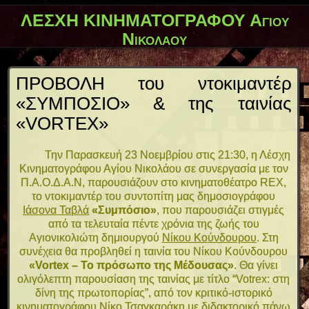
ΛΕΣΧΗ ΚΙΝΗΜΑΤΟΓΡΑΦΟΥ Αγίου
Νικολάου
ΠΡΟΒΟΛΗ του ντοκιμαντέρ
«ΣΥΜΠΟΣΙΟ» & της ταινίας
«VORTEX»
Την Παρασκευή 23 Νοεμβρίου στις 21:30, η Λέσχη
Κινηματογράφου Αγίου Νικολάου σε συνεργασία με τον
Π.Α.Ο.Δ.Α.Ν, παρουσιάζουν στο κινηματοθέατρο REX,
το ντοκιμαντέρ του συντοπίτη μας δημοσιογράφου
Ιάσονα Ταβλά
«Συμπόσιο»
, που παρουσιάζει στιγμές
από τα τελευταία πέντε χρόνια της ζωής του
Αγιονικολιώτη δημιουργού
Νίκου Κούνδουρου
.
Στη
συνέχεια θα προβληθεί η ταινία του Νίκου Κούνδουρου
«Vortex –
To
πρόσωπο της Μέδουσας»
. Θα γίνει
ολιγόλεπτη παρουσίαση της ταινίας με τίτλο “Votrex: στη
δίνη της πρωτοπορίας”, από τον κριτικό-ιστορικό
κινηματογράφου
Νίκο Τσαγκαράκη
με διδακτορικό πάνω