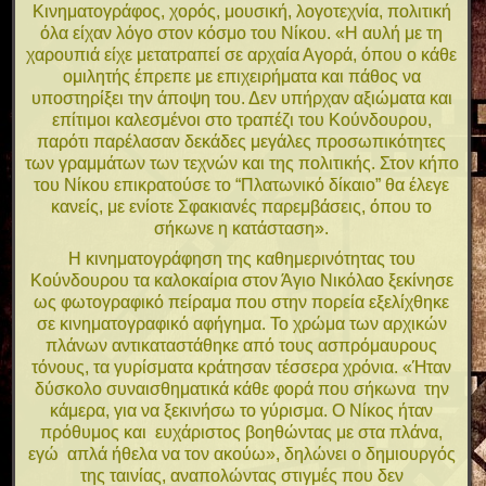
Κινηματογράφος, χορός, μουσική, λογοτεχνία, πολιτική
όλα είχαν λόγο στον κόσμο του Νίκου. «Η αυλή με τη
χαρουπιά είχε μετατραπεί σε αρχαία Αγορά, όπου ο κάθε
ομιλητής έπρεπε με επιχειρήματα και πάθος να
υποστηρίξει την άποψη του. Δεν υπήρχαν αξιώματα και
επίτιμοι καλεσμένοι στο τραπέζι του Κούνδουρου,
παρότι παρέλασαν δεκάδες μεγάλες προσωπικότητες
των γραμμάτων των τεχνών και της πολιτικής. Στον κήπο
του Νίκου επικρατούσε το “Πλατωνικό δίκαιο” θα έλεγε
κανείς, με ενίοτε Σφακιανές παρεμβάσεις, όπου το
σήκωνε η κατάσταση».
Η κινηματογράφηση της καθημερινότητας του
Κούνδουρου τα καλοκαίρια στον Άγιο Νικόλαο ξεκίνησε
ως φωτογραφικό πείραμα που στην πορεία εξελίχθηκε
σε κινηματογραφικό αφήγημα. Το χρώμα των αρχικών
πλάνων αντικαταστάθηκε από τους ασπρόμαυρους
τόνους, τα γυρίσματα κράτησαν τέσσερα χρόνια. «Ήταν
δύσκολο συναισθηματικά κάθε φορά που σήκωνα την
κάμερα, για να ξεκινήσω το γύρισμα. Ο Νίκος ήταν
πρόθυμος και ευχάριστος βοηθώντας με στα πλάνα,
εγώ απλά ήθελα να τον ακούω», δηλώνει ο δημιουργός
της ταινίας, αναπολώντας στιγμές που δεν