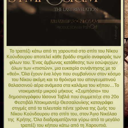
Το τραπέζι κάτω από τη χαρουπιά στο σπίτι του Νίκου
Κούνδουρου αποτελεί κάθε βράδυ σημείο αναφοράς των
φίλων του. Ένας άμβωνας κατάθεσης των εσώψυχων
όλων των «πιστών», μια ευκαιρία συνάντησης με το
«θεό». Όλα έχουν ένα λόγο που συμβαίνουν στον κόσμο
του Νίκου ακόμη και το θρόισμα του απογευματινού
θαλασσινού αέρα ανάμεσα στα καλάμια του κήπου…Το
ντοκιμαντέρ μικρού μήκους «Συμπόσιο» του
δημοσιογράφου Ιάσονα Ταβλά που συμμετείχε στο 20ο
Φεστιβάλ Ντοκιμαντέρ Θεσσαλονίκης καταγράφει
στιγμές από τα τελευταία πέντε χρόνια της ζωής του
Νίκου Κούνδουρου στο σπίτι του, στον Άγιο Νικόλαο
της Κρήτης. Όλα διαδραματίζονται γύρω από το μεγάλο
τραπέζι του κήπου κάτω από τη Χαρουπιά.