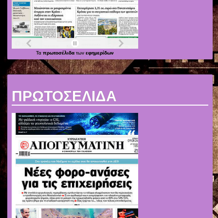
Τα
πρωτοσέλιδα
των
εφημερίδων
ΠΡΩΤΟΣΕΛΙΔΑ