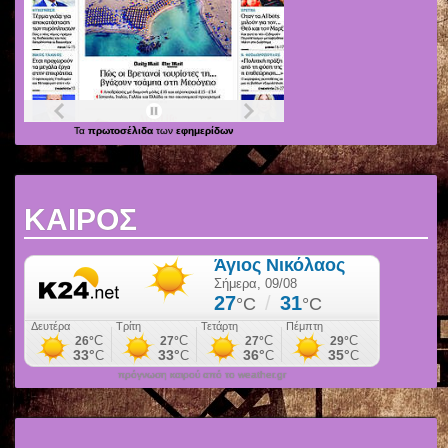
Τα
πρωτοσέλιδα
των
εφημερίδων
ΚΑΙΡΟΣ
πρόγνωση καιρού από το weather.gr