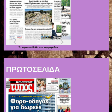
Τα
πρωτοσέλιδα
των
εφημερίδων
ΠΡΩΤΟΣΕΛΙΔΑ