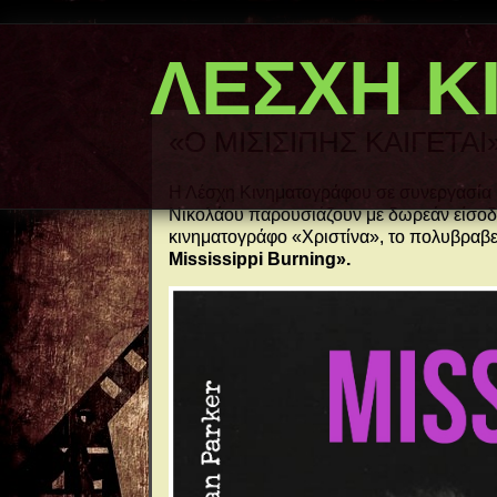
ΛΕΣΧΗ Κ
«Ο ΜΙΣΙΣΙΠΗΣ ΚΑΙΓΕΤΑΙ»
Η Λέσχη Κινηματογράφου σε συνεργασία μ
Νικολάου παρουσιάζουν με δωρεάν είσοδ
κινηματογράφο «Χριστίνα», το πολυβραβε
Mississippi Burning».