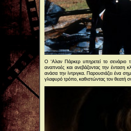
Ο ‘Αλαν Πάρκερ υπηρετεί το σενάριο τ
αναπνοές και ανεβάζοντας την ένταση κ
ανάσα την ίντριγκα. Παρουσιάζει ένα σημ
γλαφυρό τρόπο, καθιστώντας τον θεατή σ