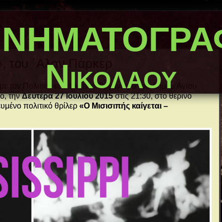
ΙΝΗΜΑΤΟΓΡΑΦ
, του ΄Αλαν Πάρκερ
Νικολάου
ε τον Πολιτιστικό Αθλητικό Οργανισμό του Δήμου Αγίου
ο, την
Δευτέρα 27 Ιουλίου 2015
στις 21:30, στο θερινό
υμένο πολιτικό θρίλερ
«Ο Μισισιπής καίγεται –