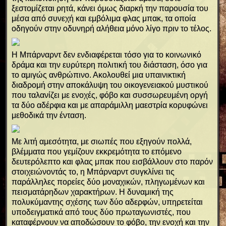
ξεστομίζεται ρητά, κάνει όμως διαρκή την παρουσία του
μέσα από συνεχή και εμβόλιμα φλας μπακ, τα οποία
οδηγούν στην οδυνηρή αλήθεια μόνο λίγο πριν το τέλος.
Η Μπάρναρντ δεν ενδιαφέρεται τόσο για το κοινωνικό
δράμα και την ευρύτερη πολιτική του διάσταση, όσο για
το αμιγώς ανθρώπινο. Ακολουθεί μια υπαινικτική
διαδρομή στην αποκάλυψη του οικογενειακού μυστικού
που ταλανίζει με ενοχές, φόβο και συσσωρευμένη οργή
τα δύο αδέρφια και με απαράμιλλη μαεστρία κορυφώνει
μεθοδικά την ένταση.
Με λιτή αμεσότητα, με σιωπές που εξηγούν πολλά,
βλέμματα που γεμίζουν εκκρεμότητα το επόμενο
δευτερόλεπτο και φλας μπακ που εισβάλλουν στο παρόν
στοιχειώνοντάς το, η Μπάρναρντ συγκλίνει τις
παράλληλες πορείες δύο μοναχικών, πληγωμένων και
πεισματάρηδων χαρακτήρων. Η δυναμική της
πολυκύμαντης σχέσης των δύο αδερφών, υπηρετείται
υποδειγματικά από τους δύο πρωταγωνιστές, που
καταφέρνουν να αποδώσουν το φόβο, την ενοχή και την