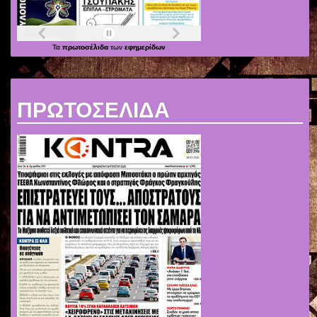
Τα
πρωτοσέλιδα
των
εφημερίδων
ΠΡΩΤΟΣΕΛΙΔΑ