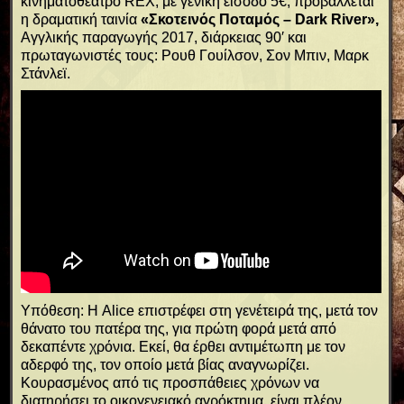
κινηματοθέατρο RΕΧ, με γενική είσοδο 5€, προβάλλεται
η δραματική ταινία
«Σκοτεινός Ποταμός – Dark River»,
Αγγλικής παραγωγής 2017, διάρκειας 90′ και
πρωταγωνιστές τους: Ρουθ Γουίλσον, Σον Μπιν, Μαρκ
Στάνλεϊ.
Υπόθεση: Η Alice επιστρέφει στη γενέτειρά της, μετά τον
θάνατο του πατέρα της, για πρώτη φορά μετά από
δεκαπέντε χρόνια. Εκεί, θα έρθει αντιμέτωπη με τον
αδερφό της, τον οποίο μετά βίας αναγνωρίζει.
Κουρασμένος από τις προσπάθειες χρόνων να
διατηρήσει το οικογενειακό αγρόκτημα, είναι πλέον