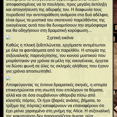
αποφασισμένος να το πουλήσει, προς μεγάλη έκπληξη
και απογοήτευση της αδερφής του. Η διαφωνία τους
πυροδοτεί την αντιπαράθεση ανάμεσα στα δυό αδέλφια,
είναι όμως τα μυστικά του σκοτεινού παρελθόντος της
οικογένειας αυτά που θα δυναμιτίσουν την ατμόσφαιρα
και θα οδηγήσουν στη δραματική κορύφωση…
Καθώς η πλοκή ξεδιπλώνεται, ερχόμαστε αντιμέτωποι
με όλα τα φαντάσματα από το παρελθόν. Η ιστορία της
σεξουαλικής παρενόχλησης, του κοινού μυστικού που
μοιράστηκαν για χρόνια τα μέλη της οικογένειας, έρχεται
να δώσει φωνή σε όλες τις σκληρές αλήθειες που έχουν
για χρόνια αποσιωπηθεί.
Αποφεύγοντας τις έντονα δραματικές σκηνές, η ιστορία
επικεντρώνεται στη σιωπή που επιλέγουν τα θύματα,
αλλά και σε όσα συμβαίνουν αθόρυβα πίσω από
κλειστές πόρτες. Οι ήχοι (βαριές ανάσες, βήματα, το
τρίξιμο της πόρτας) καταφέρνουν να επαναφέρουν ότι
έχει μείνει χαραγμένο στη μνήμη της Alice. Η σεξουαλική
της κακοποίηση δεν παρουσιάζεται άμεσα, ούτε