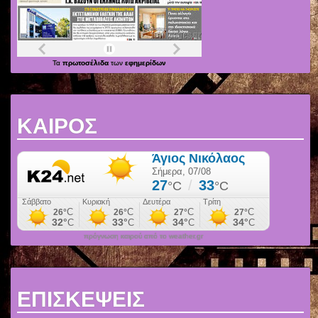
Τα
πρωτοσέλιδα
των
εφημερίδων
ΚΑΙΡΟΣ
πρόγνωση καιρού από το weather.gr
ΕΠΙΣΚΕΨΕΙΣ